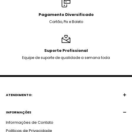
Pagamento Diversificado
Cartão, Pix e Boleto
Suporte Profissional
Equipe de suporte de qualidade a semana toda
ATENDIMENTO:
WhatsApp:
(45) 99838-7778
INFORMAÇÕES
Segunda à Domingo:
Informações de Contato
9h as 20h
Politicas de Privacidade